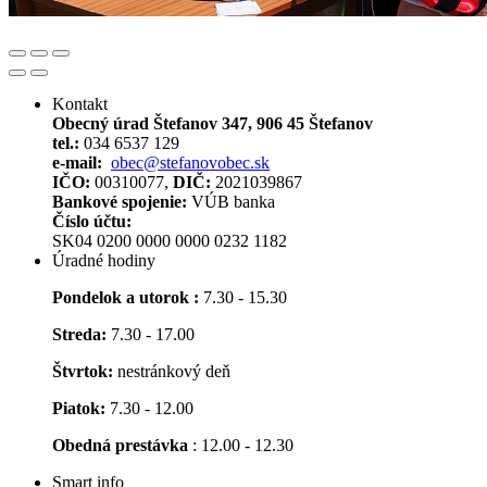
Kontakt
Obecný úrad Štefanov 347, 906 45 Štefanov
tel.:
034 6537 129
e-mail:
obec@stefanovobec.sk
IČO:
00310077,
DIČ:
2021039867
Bankové spojenie:
VÚB banka
Číslo účtu:
SK04 0200 0000 0000 0232 1182
Úradné hodiny
Pondelok a utorok :
7.30 - 15.30
Streda:
7.30 - 17.00
Štvrtok:
nestránkový deň
Piatok:
7.30 - 12.00
Obedná prestávka
: 12.00 - 12.30
Smart info