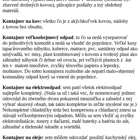
zbavené drobných kovou), plávajúce podlahy a iný obdobný
materiál.
Kontajner na kov:
všetko čo je z akýchkoľvek kovou, nádoby
z kovou bez obsahu.
Kontajner veľkoobejmový odpad
: to čo sa nedá vyseparovať
do jednotlivých komodít a nedá sa vhodiť do popolnice. Veľké kusy
tapacírovaného nábytku, koberce, matrace, pvc, sanitárny odpad ako
umývadlá, wc misy, plast kombinovaný s kovom a tvrdený plast ako
záhradný nábytok či debne od ovocia, pri veľkých plastoch z áut
len v malom množstve, zvyšky térového papiera a lepenky,
molitanov. Do tohto kontajnera rozhodne ale nepatrí malo-objemný
komunálny odpad ktorý sa vmestí do popolnice.
Kontajner na elektroodpad
: sem patrí všetok elektroodpad
najlepšie kompletný. (Stala sa už i taká vec, že nemenovaný jedinec
odovzdal do zberného dvora pokazenú mrazničku a zabudol z nej
vybrať skazený obsah, tak takto kompletne to určite myslené nie je.)
Nekompletné chladničky teda bez kompresora a chladiacej zmesi sa
stávajú veľkoobjemovým odpadom. Môžu sa sem vložiť aj zvyšky
elektroinštalácie, tonery z tlačiarní, malé baterky a batéria do aút,
záhradné a dielenské náradie a svietidlá.
Kontajner na oleje:
sem môžete odovzdať použitý kuchynský olej,