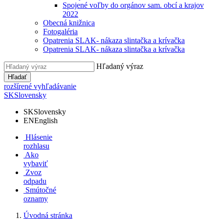
Spojené voľby do orgánov sam. obcí a krajov
2022
Obecná knižnica
Fotogaléria
Opatrenia SLAK- nákaza slintačka a krívačka
Opatrenia SLAK- nákaza slintačka a krívačka
Hľadaný výraz
Hľadať
rozšírené vyhľadávanie
SK
Slovensky
SK
Slovensky
EN
English
Hlásenie
rozhlasu
Ako
vybaviť
Zvoz
odpadu
Smútočné
oznamy
Úvodná stránka