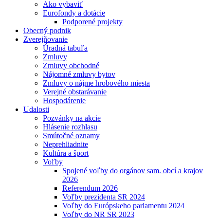
Ako vybaviť
Eurofondy a dotácie
Podporené projekty
Obecný podnik
Zverejňovanie
Úradná tabuľa
Zmluvy
Zmluvy obchodné
Nájomné zmluvy bytov
Zmluvy o nájme hrobového miesta
Verejné obstarávanie
Hospodárenie
Udalosti
Pozvánky na akcie
Hlásenie rozhlasu
Smútočné oznamy
Neprehliadnite
Kultúra a šport
Voľby
Spojené voľby do orgánov sam. obcí a krajov
2026
Referendum 2026
Voľby prezidenta SR 2024
Voľby do Európskeho parlamentu 2024
Voľby do NR SR 2023