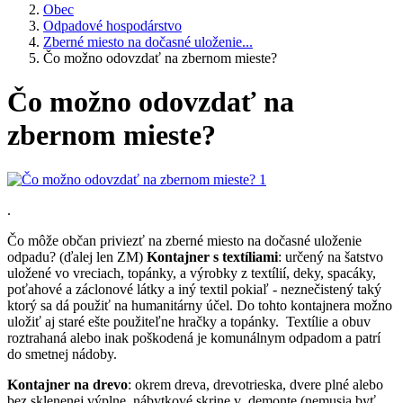
Obec
Odpadové hospodárstvo
Zberné miesto na dočasné uloženie...
Čo možno odovzdať na zbernom mieste?
Čo možno odovzdať na
zbernom mieste?
.
Čo môže občan priviezť na zberné miesto na dočasné uloženie
odpadu? (ďalej len ZM)
Kontajner s textíliami
: určený na šatstvo
uložené vo vreciach, topánky, a výrobky z textílií, deky, spacáky,
poťahové a záclonové látky a iný textil pokiaľ - neznečistený taký
ktorý sa dá použiť na humanitárny účel. Do tohto kontajnera možno
uložiť aj staré ešte použiteľne hračky a topánky. Textílie a obuv
roztrahaná alebo inak poškodená je komunálnym odpadom a patrí
do smetnej nádoby.
Kontajner na drevo
: okrem dreva, drevotrieska, dvere plné alebo
bez sklenenej výplne, nábytkové skrine v demonte (nemusia byť