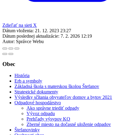
Zdieľať na sieti X
Dátum vloženia:
21. 12. 2023 23:27
Dátum poslednej aktualizácie:
7. 2. 2026 12:19
Autor:
Správce Webu
Obec
História
Erb a symboly
Základná škola s materskou školou Štefanov
Strategické dokumenty
Výsledky sčítania obyvateľov domov a bytov 2021
Odpadové hospodárstvo
Ako správne triediť odpady
Vývoz odpadu
Prehľady výsypov KO
Zberné miesto na dočasné uloženie odpadov
Štefanovinky