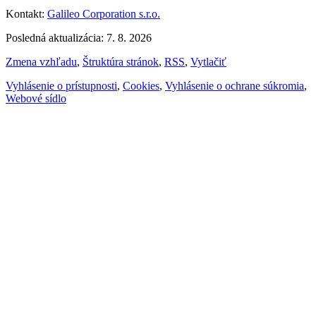
Kontakt:
Galileo Corporation s.r.o.
Posledná aktualizácia: 7. 8. 2026
Zmena vzhľadu
,
Štruktúra stránok
,
RSS
,
Vytlačiť
Vyhlásenie o prístupnosti
,
Cookies
,
Vyhlásenie o ochrane súkromia
,
Webové sídlo