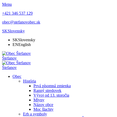
Menu
+421 346 537 129
obec@stefanovobec.sk
SK
Slovensky
SK
Slovensky
EN
English
Štefanov
Štefanov
Obec
História
Prvá písomná zmienka
Ranný stredovek
Vývoj od 13. storočia
Mlyny
Názov obce
Moc šlachty
Erb a symboly