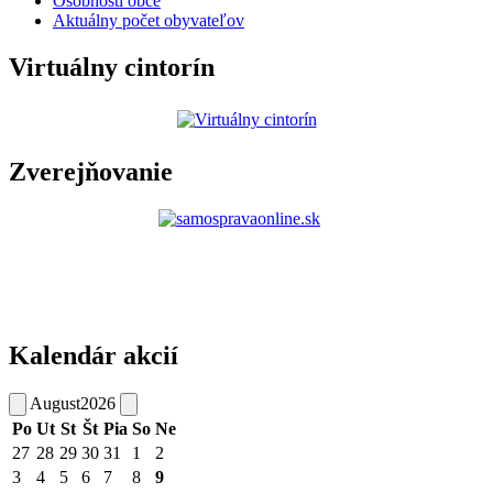
Osobnosti obce
Aktuálny počet obyvateľov
Virtuálny cintorín
Zverejňovanie
Kalendár akcií
August
2026
Po
Ut
St
Št
Pia
So
Ne
27
28
29
30
31
1
2
3
4
5
6
7
8
9