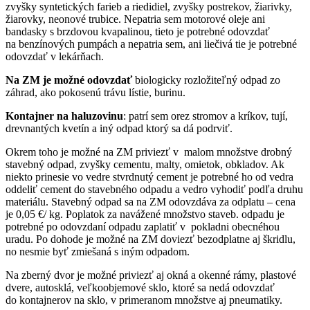
zvyšky syntetických farieb a riedidiel, zvyšky postrekov, žiarivky,
žiarovky, neonové trubice. Nepatria sem motorové oleje ani
bandasky s brzdovou kvapalinou, tieto je potrebné odovzdať
na benzínových pumpách a nepatria sem, ani liečivá tie je potrebné
odovzdať v lekárňach.
Na ZM je možné odovzdať
biologicky rozložiteľný odpad zo
záhrad, ako pokosenú trávu lístie, burinu.
Kontajner na haluzovinu
: patrí sem orez stromov a kríkov, tují,
drevnantých kvetín a iný odpad ktorý sa dá podrviť.
Okrem toho je možné na ZM priviezť v malom množstve drobný
stavebný odpad, zvyšky cementu, malty, omietok, obkladov. Ak
niekto prinesie vo vedre stvrdnutý cement je potrebné ho od vedra
oddeliť cement do stavebného odpadu a vedro vyhodiť podľa druhu
materiálu. Stavebný odpad sa na ZM odovzdáva za odplatu – cena
je 0,05 €/ kg. Poplatok za navážené množstvo staveb. odpadu je
potrebné po odovzdaní odpadu zaplatiť v pokladni obecnéhou
uradu. Po dohode je možné na ZM doviezť bezodplatne aj škridlu,
no nesmie byť zmiešaná s iným odpadom.
Na zberný dvor je možné priviezť aj okná a okenné rámy, plastové
dvere, autosklá, veľkoobjemové sklo, ktoré sa nedá odovzdať
do kontajnerov na sklo, v primeranom množstve aj pneumatiky.