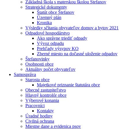
Základná škola s materskou školou Štefanov
Strategické dokumenty
Štatút obce Štefanov
Územný plán
Kronika
Výsledky sčítania obyvateľov domov a bytov 2021
Odpadové hospodárstvo
Ako správne triediť odpady
Vývoz odpadu
Prehľady výsypov KO
Zberné miesto na dočasné uloženie odpadov
Štefanovinky
Osobnosti obce
Aktuálny počet obyvateľov
Samospráva
Starosta obce
Majetkové priznanie štatutára obce
Obecné zastupiteľstvo
Hlavný kontrolór obce
Výberové konania
Pracovníci
Kontakty
Úradné hodiny
Civilná ochrana
Miestne dane a evidenica psov