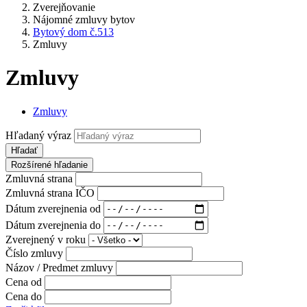
Zverejňovanie
Nájomné zmluvy bytov
Bytový dom č.513
Zmluvy
Zmluvy
Zmluvy
Hľadaný výraz
Hľadať
Rozšírené hľadanie
Zmluvná strana
Zmluvná strana IČO
Dátum zverejnenia od
Dátum zverejnenia do
Zverejnený v roku
Číslo zmluvy
Názov / Predmet zmluvy
Cena od
Cena do