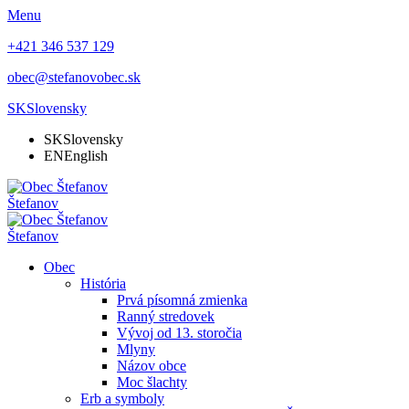
Menu
+421 346 537 129
obec@stefanovobec.sk
SK
Slovensky
SK
Slovensky
EN
English
Štefanov
Štefanov
Obec
História
Prvá písomná zmienka
Ranný stredovek
Vývoj od 13. storočia
Mlyny
Názov obce
Moc šlachty
Erb a symboly