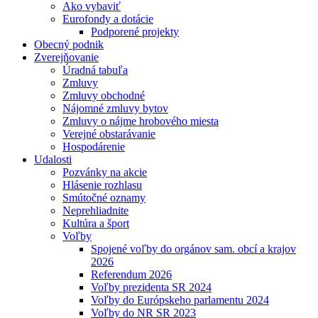
Ako vybaviť
Eurofondy a dotácie
Podporené projekty
Obecný podnik
Zverejňovanie
Úradná tabuľa
Zmluvy
Zmluvy obchodné
Nájomné zmluvy bytov
Zmluvy o nájme hrobového miesta
Verejné obstarávanie
Hospodárenie
Udalosti
Pozvánky na akcie
Hlásenie rozhlasu
Smútočné oznamy
Neprehliadnite
Kultúra a šport
Voľby
Spojené voľby do orgánov sam. obcí a krajov
2026
Referendum 2026
Voľby prezidenta SR 2024
Voľby do Európskeho parlamentu 2024
Voľby do NR SR 2023