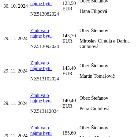
Obec Štefanov
123,50
nájme bytu
30. 10. 2024
EUR
Hana Filipová
NZ513082024
Zmluva o
Obec Štefanov
143,70
nájme bytu
29. 11. 2024
Miroslav Cintula a Darina
EUR
NZ513092024
Cintulová
Zmluva o
Obec Štefanov
143,40
nájme bytu
29. 11. 2024
EUR
Martin Tomašovič
NZ513102024
Zmluva o
Obec Štefanov
140,40
nájme bytu
29. 11. 2024
EUR
Petra Cintulová
NZ513112024
Zmluva o
Obec Štefanov
155,60
nájme bytu
29. 11. 2024