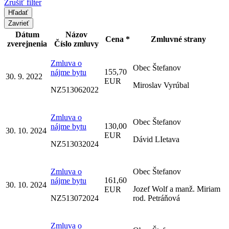
Zrušiť filter
Zavrieť
Dátum
Názov
Cena *
Zmluvné strany
zverejnenia
Číslo zmluvy
Zmluva o
Obec Štefanov
155,70
nájme bytu
30. 9. 2022
EUR
Miroslav Vyrúbal
NZ513062022
Zmluva o
Obec Štefanov
130,00
nájme bytu
30. 10. 2024
EUR
Dávid LIetava
NZ513032024
Zmluva o
Obec Štefanov
161,60
nájme bytu
30. 10. 2024
Jozef Wolf a manž. Miriam
EUR
NZ513072024
rod. Petráňová
Zmluva o