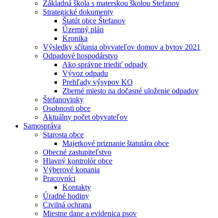
Základná škola s materskou školou Štefanov
Strategické dokumenty
Štatút obce Štefanov
Územný plán
Kronika
Výsledky sčítania obyvateľov domov a bytov 2021
Odpadové hospodárstvo
Ako správne triediť odpady
Vývoz odpadu
Prehľady výsypov KO
Zberné miesto na dočasné uloženie odpadov
Štefanovinky
Osobnosti obce
Aktuálny počet obyvateľov
Samospráva
Starosta obce
Majetkové priznanie štatutára obce
Obecné zastupiteľstvo
Hlavný kontrolór obce
Výberové konania
Pracovníci
Kontakty
Úradné hodiny
Civilná ochrana
Miestne dane a evidenica psov