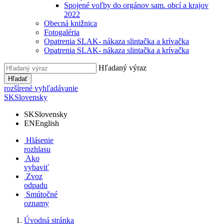
Spojené voľby do orgánov sam. obcí a krajov
2022
Obecná knižnica
Fotogaléria
Opatrenia SLAK- nákaza slintačka a krívačka
Opatrenia SLAK- nákaza slintačka a krívačka
Hľadaný výraz
Hľadať
rozšírené vyhľadávanie
SK
Slovensky
SK
Slovensky
EN
English
Hlásenie
rozhlasu
Ako
vybaviť
Zvoz
odpadu
Smútočné
oznamy
Úvodná stránka