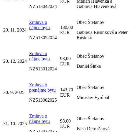
Marián Hlavenka a
EUR
NZ513042024
Gabriela Hlavenková
Zmluva o
Obec Štefanov
130,00
nájme bytu
29. 11. 2024
Gabriela Rusinková a Peter
EUR
NZ513052024
Rusinko
Zmluva o
Obec Štefanov
93,00
nájme bytu
20. 12. 2024
EUR
Daniel Šinka
NZ513012024
Zmluva o
Obec Štefanov
143,70
prenájme bytu
30. 9. 2025
EUR
Miroslav Vyrúbal
NZ513062025
Zmluva o
Obec Štefanov
93,00
nájme bytu
31. 10. 2025
EUR
Iveta Dermíšková
NZ513022025